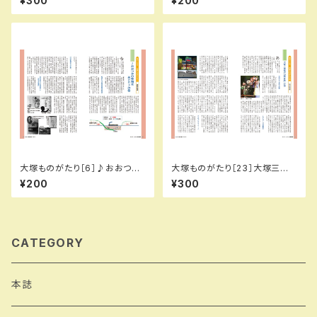
¥300
¥200
っぴぃ136号）
所信英（とっぴぃ109号）
大塚ものがたり［6］♪おおつか
大塚ものがたり［23］大塚三業
の牧場はみどり♪…の巻／城所
地の「現在地」…の巻／城所信
¥200
¥300
信英（とっぴぃ113号）
英（とっぴぃ130号）
CATEGORY
本誌