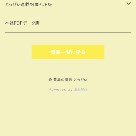
とっぴぃ連載記事PDF版
大塚ものがたり（著：城所信英）
本誌PDFデータ版
雑司ヶ谷物語（著：吉田いち子）
商品一覧に戻る
トキワ荘のある街から（著：小出幹雄）
© 豊島の選択 とっぴぃ
Powered by