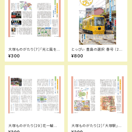
大塚ものがたり［7］「光と風を失
とっぴぃ 豊島の選択 春号 （20
った谷端川」…の巻／城所信英
26.5月 第144号）冊子
¥300
¥800
（とっぴぃ114号）
大塚ものがたり［29］花一輪から
大塚ものがたり［2］「大塚駅」は
の街づくり…の巻／城所信英（と
牧場(まきば）の中に…の巻／城