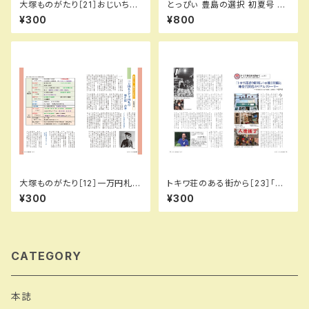
大塚ものがたり［21］おじいちゃ
とっぴぃ 豊島の選択 初夏号 （2
んにも、セックスを。…の巻／城
026.7月 第145号）PDFデータ
¥300
¥800
所信英（とっぴぃ128号）
版
大塚ものがたり［12］一万円札と
トキワ荘のある街から［23］「ト
五千円札の居た街…の巻／城所
キワ荘通り昭和レトロ館」開館と
¥300
¥300
信英（とっぴぃ119号）
味楽百貨店のリアルストーリー
／小出幹雄（とっぴぃ124号）
CATEGORY
本誌