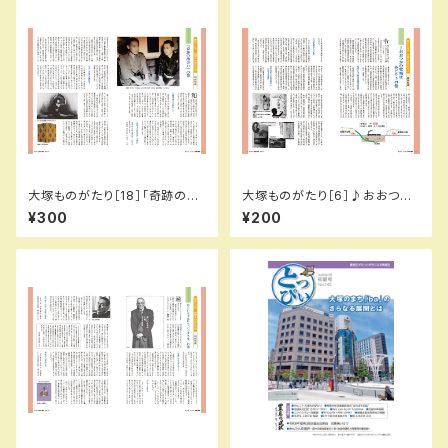
大塚ものがたり［18］「奇跡の出
大塚ものがたり［6］♪おおつか
会い」…の巻／城所信英（とっぴ
の牧場はみどり♪…の巻／城所
¥300
¥200
ぃ125号）
信英（とっぴぃ113号）