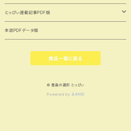
とっぴぃ連載記事PDF版
大塚ものがたり（著：城所信英）
本誌PDFデータ版
雑司ヶ谷物語（著：吉田いち子）
商品一覧に戻る
トキワ荘のある街から（著：小出幹雄）
© 豊島の選択 とっぴぃ
Powered by