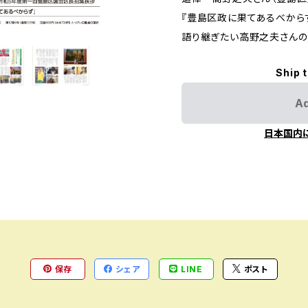
『豊島区政に果てあるべから
語り継ぎたい高野之夫さんの
Ship 
Ad
日本国内
保存
シェア
LINE
ポスト