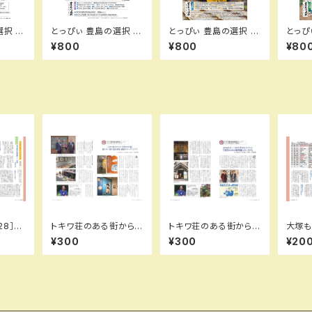
択 夏
とっぴぃ 豊島の選択 初
とっぴぃ 豊島の選択 春
とっぴ
第140
夏号 （2026.7月 第14
号 （2026.5月 第144
5年7
¥800
¥800
¥80
5号）PDFデータ版
号）PDFデータ版
28］我
トキワ荘のある街から［1
トキワ荘のある街から［1
大塚も
…の巻
1］「トキワ荘のアニキ・
7］【番外編】もう一つの
初に墓
¥300
¥300
¥20
信英
寺田ヒロオ展」藤子不
テラさんイベント「寺田
てきた
二雄Ⓐ先生登場、感動
ヒロオの世界展」のこと
英（と
のオープニング‼／小出
／小出幹雄（とっぴぃ11
幹雄（とっぴぃ112号）
8号）