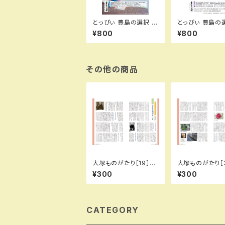
とっぴぃ 豊島の選択 秋
とっぴぃ 豊島の選
号（2025.11月 第141
号 （2025.9月 
¥800
¥800
号）PDFデータ版
号）PDFデータ版
その他の商品
大塚ものがたり［19］大
大塚ものがたり［
塚花街は噺家の街…の
が街の宝物探し
¥300
¥300
巻／城所信英（とっぴぃ
【其の弐】／城所
126号）
（とっぴぃ135号）
CATEGORY