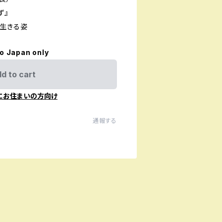
ず』
生きる姿
to Japan only
d to cart
にお住まいの方向け
通報する