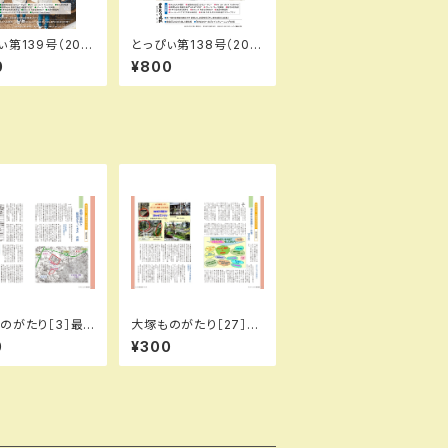
ぃ第139号（202
とっぴぃ第138号（202
月）PDFデータ版
5年5月）PDFデータ版
0
¥800
のがたり［3］最
大塚ものがたり［27］我
地と監獄がやっ
が街の宝物探し…の巻
0
¥300
…の巻／城所信
【其の壱】／城所信英
っぴぃ110号）
（とっぴぃ134号）