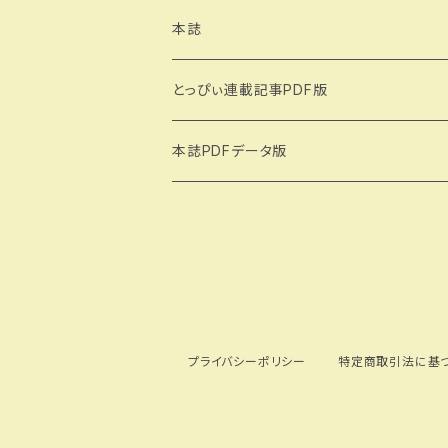
本誌
とっぴぃ連載記事PDF版
大塚ものがたり（著：城所信英）
本誌PDFデータ版
雑司ヶ谷物語（著：吉田いち子）
トキワ荘のある街から（著：小出幹雄）
プライバシーポリシー
特定商取引法に基