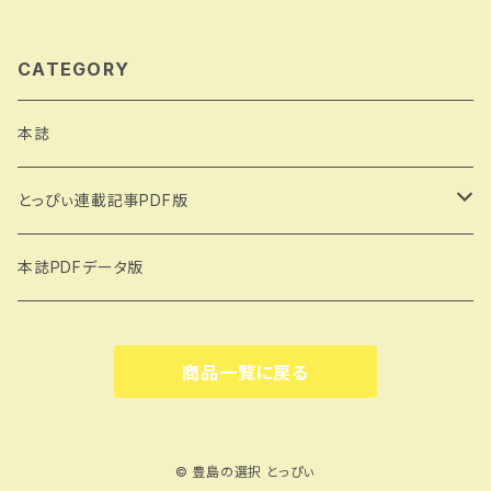
出幹雄（とっぴぃ104号）
CATEGORY
本誌
とっぴぃ連載記事PDF版
大塚ものがたり（著：城所信英）
本誌PDFデータ版
雑司ヶ谷物語（著：吉田いち子）
商品一覧に戻る
トキワ荘のある街から（著：小出幹雄）
© 豊島の選択 とっぴぃ