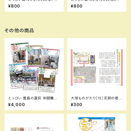
PDFデータ版
PDFデータ版
¥800
¥800
その他の商品
とっぴぃ 豊島の選択 年間購読
大塚ものがたり［15］花柳の巷に
お申込み（隔月刊 6号分）
夜は更けて…の巻／城所信英
¥4,000
¥300
（とっぴぃ122号）