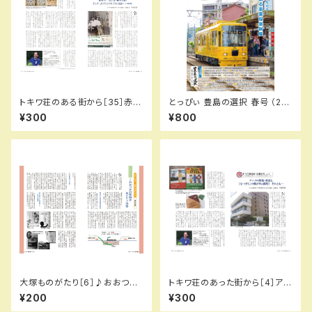
トキワ荘のある街から［35］赤塚
とっぴぃ 豊島の選択 春号 （20
不二夫と石ノ森章太郎 そして、
26.5月 第144号）冊子
¥300
¥800
よこたとくお との出会い（全て敬
称略）／小出幹雄（とっぴぃ136
号）
大塚ものがたり［6］♪おおつか
トキワ荘のあった街から［4］アニ
の牧場はみどり♪…の巻／城所
メの聖地・池袋と『なつぞら』の
¥200
¥300
信英（とっぴぃ113号）
繋がりは偶然？ それとも…／小