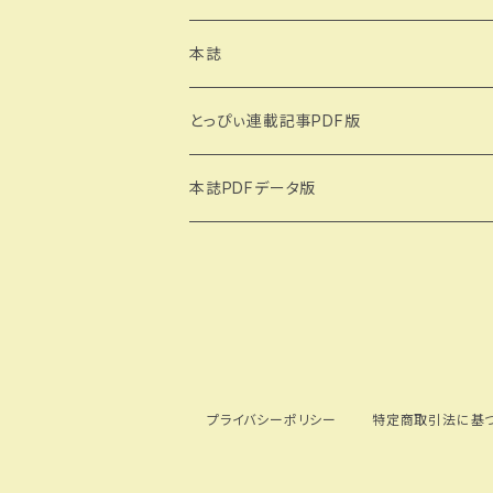
本誌
とっぴぃ連載記事PDF版
大塚ものがたり（著：城所信英）
本誌PDFデータ版
雑司ヶ谷物語（著：吉田いち子）
トキワ荘のある街から（著：小出幹雄）
プライバシーポリシー
特定商取引法に基