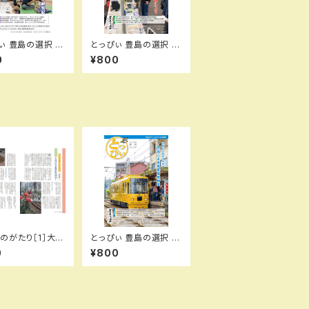
ぃ 豊島の選択 夏
とっぴぃ 豊島の選択 新
025.9月 第140
春号 （2026.3月 第14
0
¥800
子
3号）冊子
のがたり［1］大塚
とっぴぃ 豊島の選択 春
線最後の迷宮(ラ
号 （2026.5月 第144
0
¥800
ス)！…の巻／城
号）PDFデータ版
（とっぴぃ108