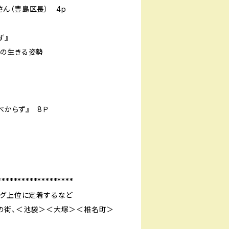
ん（豊島区長） 4p
ず』
んの生きる姿勢
べからず』 8Ｐ
。
*******************
ング上位に定着するなど
の街、＜池袋＞＜大塚＞＜椎名町＞