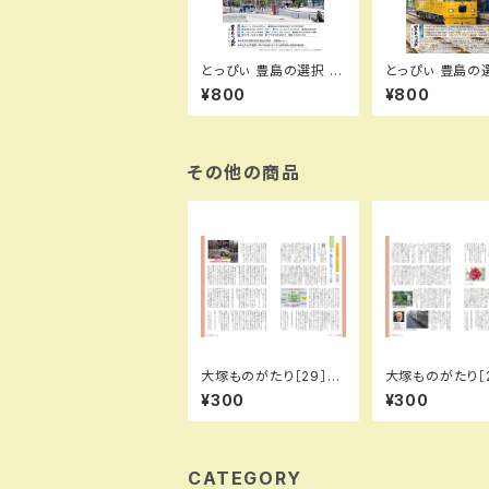
とっぴぃ 豊島の選択 初
とっぴぃ 豊島の選
夏号 （2026.7月 第14
号 （2026.5月 
¥800
¥800
5号）冊子
号）冊子
その他の商品
大塚ものがたり［29］花
大塚ものがたり［
一輪からの街づくり…の
が街の宝物探し
¥300
¥300
巻／城所信英（とっぴぃ
【其の弐】／城所
136号）
（とっぴぃ135号）
CATEGORY