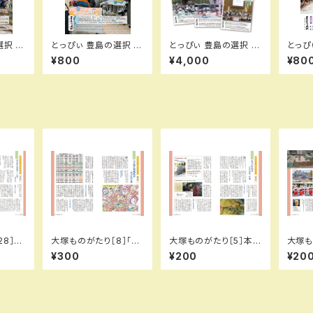
択 春
とっぴぃ 豊島の選択 冬
とっぴぃ 豊島の選択 年
とっぴ
第144
号 （2026.1月 第142
間購読お申込み（隔月
号 （2
¥800
¥4,000
¥80
号）冊子
刊 6号分）
号）冊
28］我
大塚ものがたり［8］「大
大塚ものがたり［5］本当
大塚も
…の巻
塚に発電所があった」…
の大塚はどんなとこ
は山手
¥300
¥200
¥20
信英
の巻／城所信英（とっぴ
ろ？…の巻／城所信英
ビリン
い115号）
（とっぴぃ112号）
所信英
号）