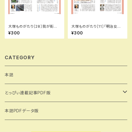
大塚ものがたり［28］我が街の
大塚ものがたり［11］「明治女学
宝物探し…の巻【其の弐】／城所
校」という輝き…の巻／城所信
¥300
¥300
信英（とっぴぃ135号）
英（とっぴぃ118号）
CATEGORY
本誌
とっぴぃ連載記事PDF版
大塚ものがたり（著：城所信英）
本誌PDFデータ版
雑司ヶ谷物語（著：吉田いち子）