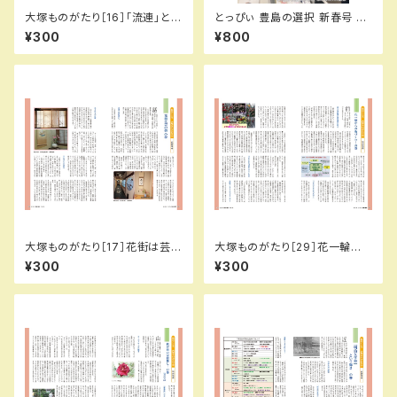
大塚ものがたり［16］「流連」と書
とっぴぃ 豊島の選択 新春号 （2
いて何と読む？…の巻／城所信
026.3月 第143号）冊子
¥300
¥800
英（とっぴぃ123号）
大塚ものがたり［17］花街は芸の
大塚ものがたり［29］花一輪から
街…の巻／城所信英（とっぴぃ1
の街づくり…の巻／城所信英（と
¥300
¥300
24号）
っぴぃ136号）