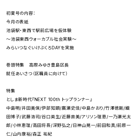
初夏号の内容：
今月の表紙
池袋駅・東西で駅前広場を仮体験
～池袋東西ウォーカブル社会実験～
みらいつなぐいけぶくろDAYを実施
巻頭特集 高際みゆき豊島区長
就任あいさつ（区職員に向けて）
特集
としま新時代『NEXT 100th トップランナー』
中島明/井田美保/伊部知顕/廣瀬史佳/中島かおり/竹澤徳剛/織
田博子/武藤浩司/谷口英生/近藤直美/アリソン理恵/一乃瀬光太
郎/小林恵理/高田将吾/深野弘之/日神山晃一/前田和真/前原一
仁/山内康裕/森正 祐紀